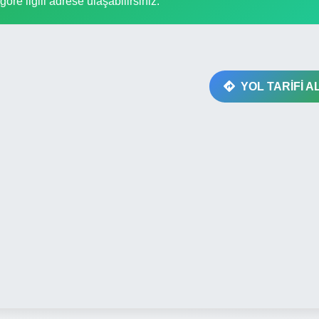
göre ilgili adrese ulaşabilirsiniz.
YOL TARİFİ A