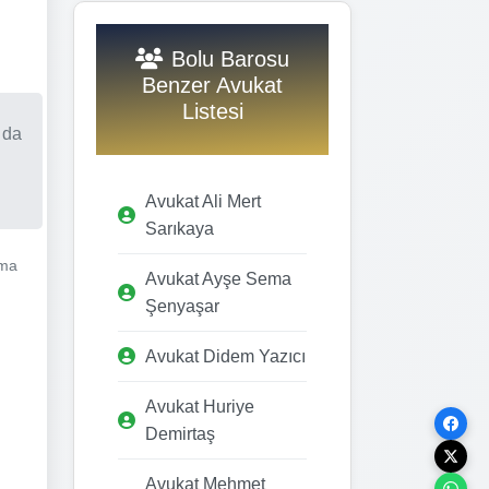
Bolu Barosu
Benzer Avukat
Listesi
 da
Avukat Ali Mert
Sarıkaya
şma
Avukat Ayşe Sema
Şenyaşar
Avukat Didem Yazıcı
Avukat Huriye
Demirtaş
Avukat Mehmet