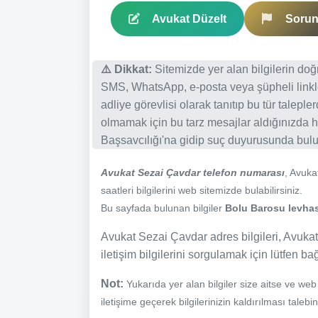
Avukat Düzelt
Sorun 
⚠️ Dikkat:
Sitemizde yer alan bilgilerin do
SMS, WhatsApp, e-posta veya şüpheli linkl
adliye görevlisi olarak tanıtıp bu tür talepl
olmamak için bu tarz mesajlar aldığınızda h
Başsavcılığı'na gidip suç duyurusunda bulun
Avukat Sezai Çavdar telefon numarası
, Avuk
saatleri bilgilerini web sitemizde bulabilirsiniz.
Bu sayfada bulunan bilgiler
Bolu Barosu levhası
Avukat Sezai Çavdar adres bilgileri, Avukat
iletişim bilgilerini sorgulamak için lütfen ba
Not:
Yukarıda yer alan bilgiler size aitse ve we
iletişime geçerek bilgilerinizin kaldırılması talebi