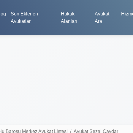
log
Son Eklenen
Hukuk
Avukat
Hizme
Avukatlar
Alanları
Ara
lu Barosu Merkez Avukat Listesi
Avukat Sezai Çavdar