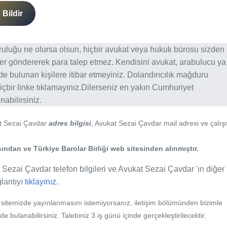
Bildir
ğruluğu ne olursa olsun, hiçbir avukat veya hukuk bürosu sizden
er göndererek para talep etmez. Kendisini avukat, arabulucu ya
erde bulunan kişilere itibar etmeyiniz. Dolandırıcılık mağduru
içbir linke tıklamayınız.Dilerseniz en yakın Cumhuriyet
abilirsiniz.
at Sezai Çavdar
adres bilgisi
, Avukat Sezai Çavdar mail adresi ve çalı
ndan ve Türkiye Barolar Birliği web sitesinden alınmıştır.
 Sezai Çavdar telefon bilgileri ve Avukat Sezai Çavdar 'ın diğer
ğlantıyı
tıklayınız.
b sitemizde yayınlanmasını istemiyorsanız, iletişim bölümünden bizimle
nde bulanabilirsiniz. Talebiniz 3 iş günü içinde gerçekleştirilecektir.