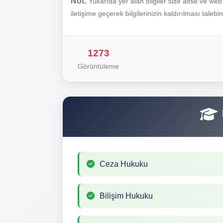
Not:
Yukarıda yer alan bilgiler size aitse ve we
iletişime geçerek bilgilerinizin kaldırılması talebi
1273
Görüntüleme
Ceza Hukuku
Bilişim Hukuku