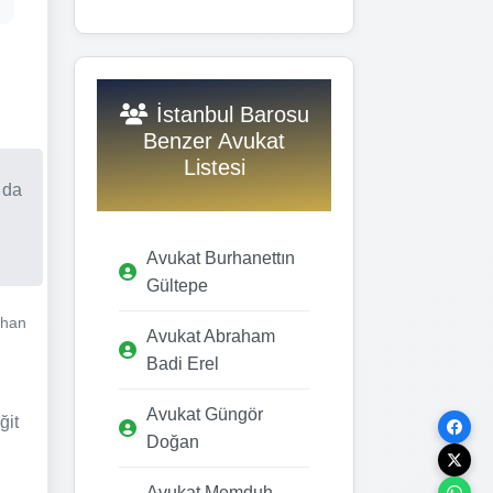
İstanbul Barosu
Benzer Avukat
Listesi
 da
Avukat Burhanettın
Gültepe
ehan
Avukat Abraham
Badi Erel
Avukat Güngör
ğit
Doğan
Avukat Memduh