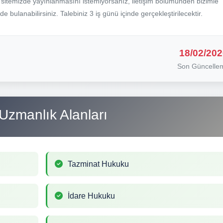
b sitemizde yayınlanmasını istemiyorsanız, iletişim bölümünden bizimle
nde bulanabilirsiniz. Talebiniz 3 iş günü içinde gerçekleştirilecektir.
18/02/202
Son Güncelle
Uzmanlık Alanları
Tazminat Hukuku
İdare Hukuku