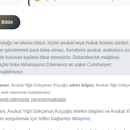
Bildir
ğruluğu ne olursa olsun, hiçbir avukat veya hukuk bürosu sizden
er göndererek para talep etmez. Kendisini avukat, arabulucu ya
erde bulunan kişilere itibar etmeyiniz. Dolandırıcılık mağduru
içbir linke tıklamayınız.Dilerseniz en yakın Cumhuriyet
abilirsiniz.
arası
, Avukat Yiğit Gökçehan Koçoğlu
adres bilgisi
, Avukat Yiğit Gökç
 web sitemizde bulabilirsiniz.
de web sitemizde yayınlanmaktadır.
ri, Avukat Yiğit Gökçehan Koçoğlu telefon bilgileri ve Avukat Yi
ini sorgulamak için lütfen bağlantıyı
tıklayınız.