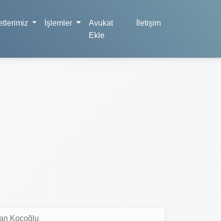
tlerimiz
İşlemler
Avukat
İletişim
Ekle
han Koçoğlu