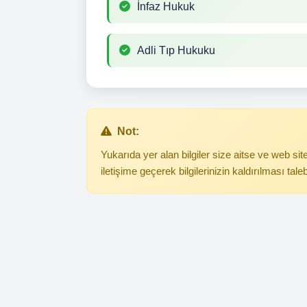
İnfaz Hukuk
Adli Tıp Hukuku
Not:
Yukarıda yer alan bilgiler size aitse ve web s
iletişime geçerek bilgilerinizin kaldırılması tale