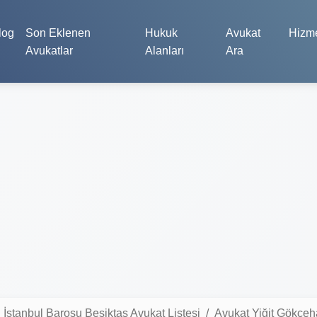
log
Son Eklenen
Hukuk
Avukat
Hizme
Avukatlar
Alanları
Ara
İstanbul Barosu Beşiktaş Avukat Listesi
Avukat Yiğit Gökçe