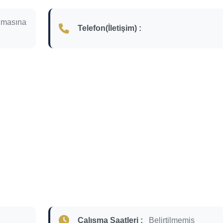
nmasına
Telefon(İletişim) :
Çalışma Saatleri :
Belirtilmemiş