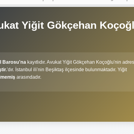
ukat Yiğit Gökçehan Koçoğ
l Barosu'na
kayıtlıdır. Avukat Yiğit Gökçehan Koçoğlu'nin adres
ir.
'dır. İstanbul ili'nin Beşiktaş ilçesinde bulunmaktadır. Yiğit
ilmemiş
arasındadır.