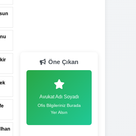
ysun
anu
kir
Öne Çıkan
lek
Avukat Adı Soyadı
Ofis Bilgileriniz Burada
fe
Yer Alsın
ülhan