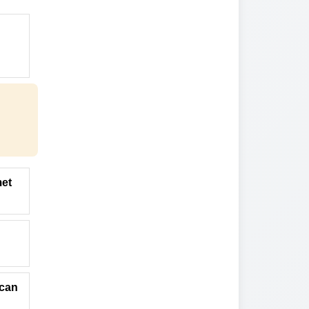
met
ycan