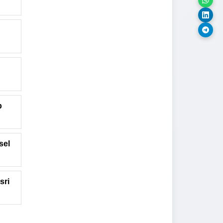
p
sel
sri