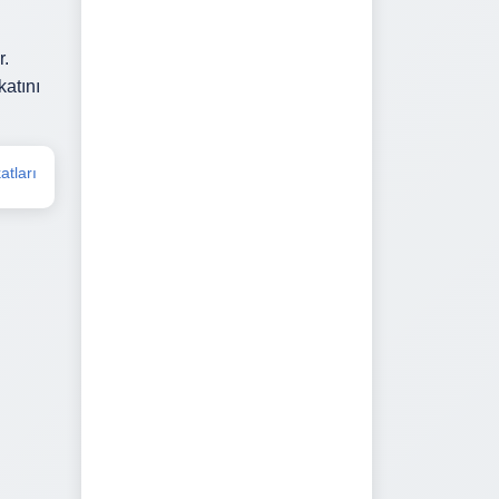
r.
atını
tları