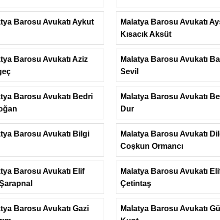
tya Barosu Avukatı Aykut
Malatya Barosu Avukatı A
Kısacık Aksüt
tya Barosu Avukatı Aziz
Malatya Barosu Avukatı B
geç
Sevil
tya Barosu Avukatı Bedri
Malatya Barosu Avukatı Be
oğan
Dur
tya Barosu Avukatı Bilgi
Malatya Barosu Avukatı Di
Coşkun Ormancı
tya Barosu Avukatı Elif
Malatya Barosu Avukatı Eli
 Şarapnal
Çetintaş
tya Barosu Avukatı Gazi
Malatya Barosu Avukatı G