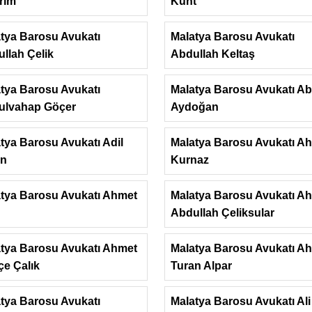
ırım
Kunt
tya Barosu Avukatı
Malatya Barosu Avukatı
llah Çelik
Abdullah Keltaş
tya Barosu Avukatı
Malatya Barosu Avukatı Ab
ulvahap Göçer
Aydoğan
tya Barosu Avukatı Adil
Malatya Barosu Avukatı A
an
Kurnaz
tya Barosu Avukatı Ahmet
Malatya Barosu Avukatı A
Abdullah Çeliksular
tya Barosu Avukatı Ahmet
Malatya Barosu Avukatı A
e Çalık
Turan Alpar
tya Barosu Avukatı
Malatya Barosu Avukatı Ali