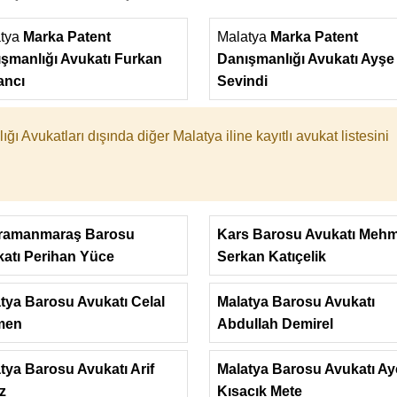
atya
Marka Patent
Malatya
Marka Patent
şmanlığı Avukatı Furkan
Danışmanlığı Avukatı Ayşe
ancı
Sevindi
ğı Avukatları dışında diğer Malatya iline kayıtlı avukat listesini
ramanmaraş Barosu
Kars Barosu Avukatı Meh
atı Perihan Yüce
Serkan Katıçelik
tya Barosu Avukatı Celal
Malatya Barosu Avukatı
men
Abdullah Demirel
tya Barosu Avukatı Arif
Malatya Barosu Avukatı A
ız
Kısacık Mete