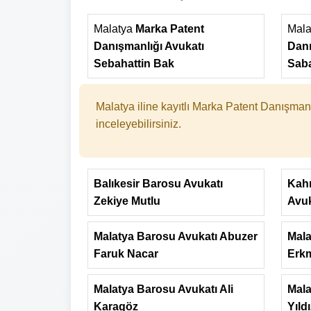
Malatya
Marka Patent
Mal
Danışmanlığı Avukatı
Danı
Sebahattin Bak
Sab
Malatya iline kayıtlı Marka Patent Danışmanlı
inceleyebilirsiniz.
Balıkesir Barosu Avukatı
Kah
Zekiye Mutlu
Avuk
Malatya Barosu Avukatı Abuzer
Mala
Faruk Nacar
Erk
Malatya Barosu Avukatı Ali
Mala
Karagöz
Yıld