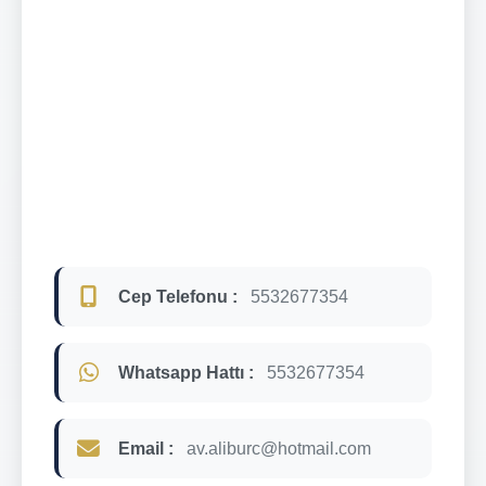
Cep Telefonu :
5532677354
Whatsapp Hattı :
5532677354
Email :
av.aliburc@hotmail.com