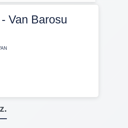
 - Van Barosu
 VAN
z.