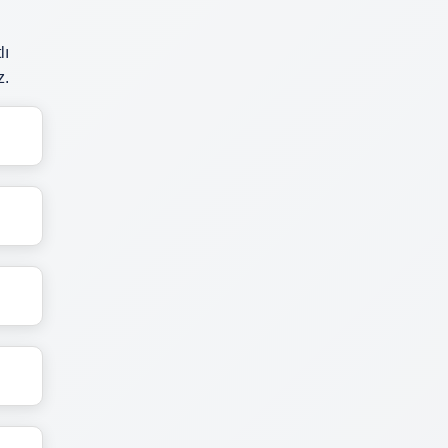
lı
z.