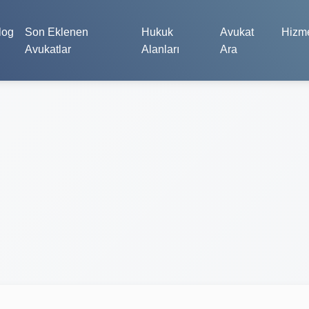
log
Son Eklenen
Hukuk
Avukat
Hizme
Avukatlar
Alanları
Ara