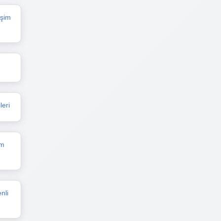
işim
leri
im
nli