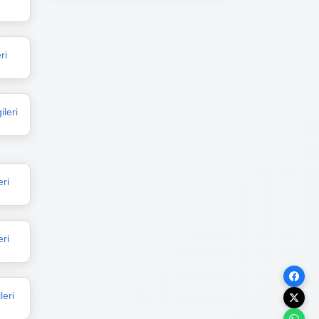
ri
leri
eri
ri
eri