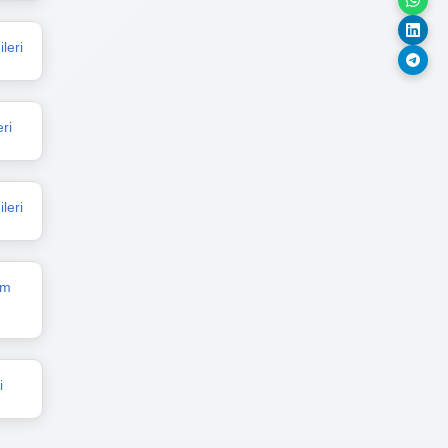
leri
ri
leri
im
i