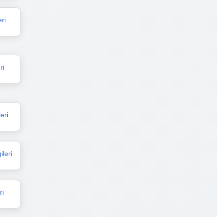
ri
ri
eri
leri
ri