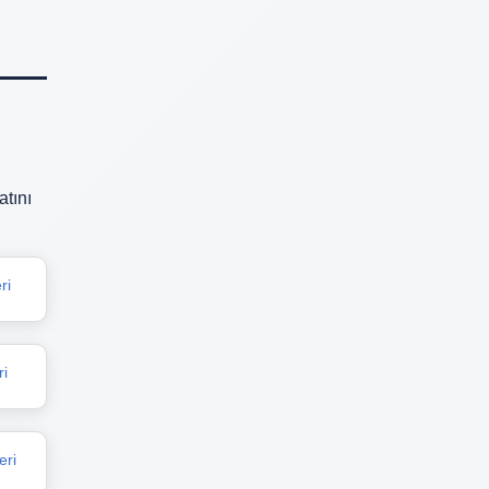
tını
ri
ri
eri