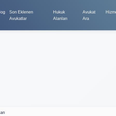
log
Son Eklenen
Hukuk
Avukat
Hizme
Avukatlar
Alanları
Ara
arı