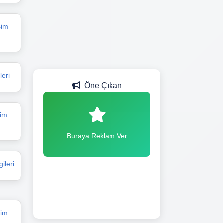
şim
leri
Öne Çıkan
şim
Buraya Reklam Ver
ileri
şim