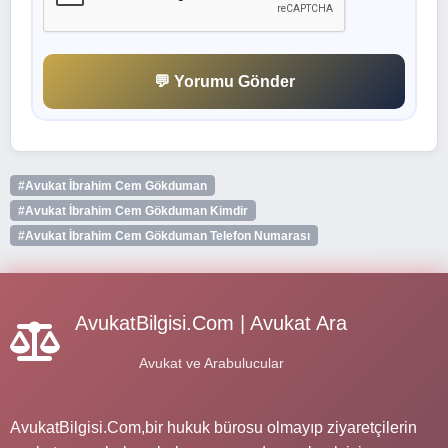
💬 Yorumu Gönder
#Avukat İbrahim Cem Gökduman
#Avukat İbrahim Cem Gökduman Kimdir
#Avukat İbrahim Cem Gökduman Telefon Numarası
AvukatBilgisi.Com | Avukat Ara
Avukat ve Arabulucular
AvukatBilgisi.Com,bir hukuk bürosu olmayıp ziyaretçilerin